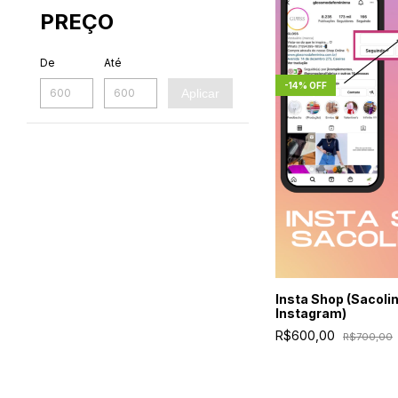
PREÇO
De
Até
-
14
%
OFF
Aplicar
Insta Shop (Sacoli
Instagram)
R$600,00
R$700,00